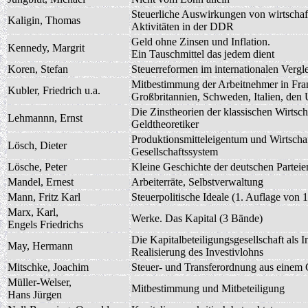
Steuerliche Auswirkungen von wirtschaf
Kaligin, Thomas
Aktivitäten in der DDR
Geld ohne Zinsen und Inflation.
Kennedy, Margrit
Ein Tauschmittel das jedem dient
Koren, Stefan
Steuerreformen im internationalen Vergl
Mitbestimmung der Arbeitnehmer in Fra
Kubler, Friedrich u.a.
Großbritannien, Schweden, Italien, de
Die Zinstheorien der klassischen Wirtsch
Lehmannn, Ernst
Geldtheoretiker
Produktionsmitteleigentum und Wirtscha
Lösch, Dieter
Gesellschaftssystem
Lösche, Peter
Kleine Geschichte der deutschen Parteie
Mandel, Ernest
Arbeiterräte, Selbstverwaltung
Mann, Fritz Karl
Steuerpolitische Ideale (1. Auflage von 
Marx, Karl,
Werke. Das Kapital (3 Bände)
Engels Friedrichs
Die Kapitalbeteiligungsgesellschaft als I
May, Hermann
Realisierung des Investivlohns
Mitschke, Joachim
Steuer- und Transferordnung aus einem
Müller-Welser,
Mitbestimmung und Mitbeteiligung
Hans Jürgen