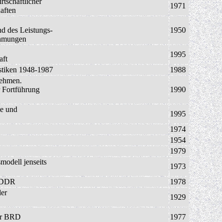
rtschaftlicher
1971
aften
d des Leistungs-
1950
ehmungen
1995
aft
stiken 1948-1987
1988
nehmen.
 Fortführung
1990
ie und
1995
1974
1954
1979
modell jenseits
1973
r DDR
1978
der
1929
der BRD
1977