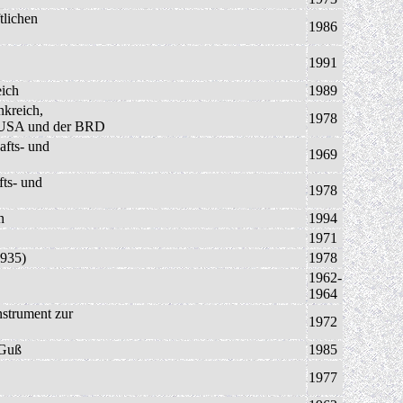
tlichen
1986
1991
eich
1989
nkreich,
1978
n USA und der BRD
afts- und
1969
fts- und
1978
n
1994
1971
1935)
1978
1962-
1964
nstrument zur
1972
 Guß
1985
1977