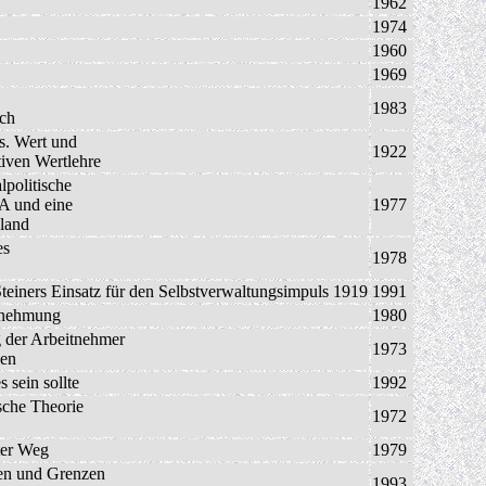
1962
1974
1960
1969
1983
ich
. Wert und
1922
tiven Wertlehre
lpolitische
SA und eine
1977
land
es
1978
einers Einsatz für den Selbstverwaltungsimpuls 1919
1991
ernehmung
1980
g der Arbeitnehmer
1973
men
 sein sollte
1992
ische Theorie
1972
ter Weg
1979
en und Grenzen
1993