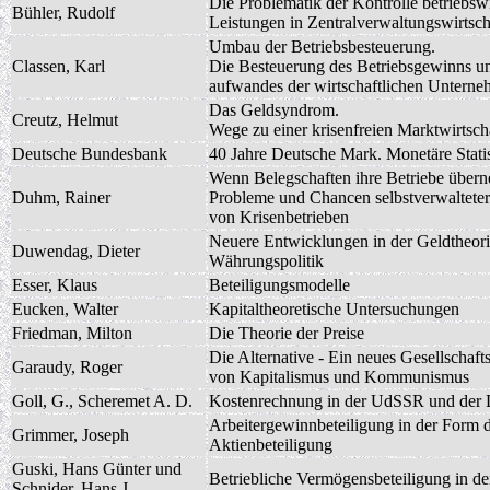
Die Problematik der Kontrolle betriebswi
Bühler, Rudolf
Leistungen in Zentralverwaltungswirtsch
Umbau der Betriebsbesteuerung.
Classen, Karl
Die Besteuerung des Betriebsgewinns un
aufwandes der wirtschaftlichen Untern
Das Geldsyndrom.
Creutz, Helmut
Wege zu einer krisenfreien Marktwirtsch
Deutsche Bundesbank
40 Jahre Deutsche Mark. Monetäre Stati
Wenn Belegschaften ihre Betriebe über
Duhm, Rainer
Probleme und Chancen selbstverwalteter
von Krisenbetrieben
Neuere Entwicklungen in der Geldtheor
Duwendag, Dieter
Währungspolitik
Esser, Klaus
Beteiligungsmodelle
Eucken, Walter
Kapitaltheoretische Untersuchungen
Friedman, Milton
Die Theorie der Preise
Die Alternative - Ein neues Gesellschafts
Garaudy, Roger
von Kapitalismus und Kommunismus
Goll, G., Scheremet A. D.
Kostenrechnung in der UdSSR und de
Arbeitergewinnbeteiligung in der Form 
Grimmer, Joseph
Aktienbeteiligung
Guski, Hans Günter und
Betriebliche Vermögensbeteiligung in 
Schnider, Hans J.