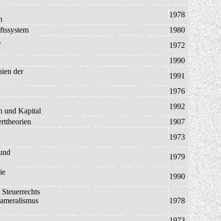
1978
n
aftssystem
1980
,
1972
1990
nien der
1991
1976
1992
n und Kapital
rttheorien
1907
1973
 und
1979
ie
1990
 Steuerrechts
 Kameralismus
1978
1973