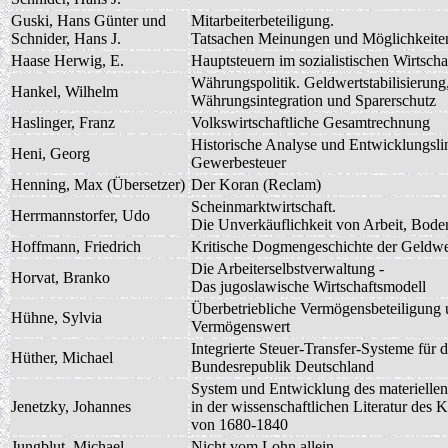
Guski, Hans Günter und
Mitarbeiterbeteiligung.
Schnider, Hans J.
Tatsachen Meinungen und Möglichkeite
Haase Herwig, E.
Hauptsteuern im sozialistischen Wirtsch
Währungspolitik. Geldwertstabilisierung
Hankel, Wilhelm
Währungsintegration und Sparerschutz
Haslinger, Franz
Volkswirtschaftliche Gesamtrechnung
Historische Analyse und Entwicklungsli
Heni, Georg
Gewerbesteuer
Henning, Max (Übersetzer)
Der Koran (Reclam)
Scheinmarktwirtschaft.
Herrmannstorfer, Udo
Die Unverkäuflichkeit von Arbeit, Bode
Hoffmann, Friedrich
Kritische Dogmengeschichte der Geldwe
Die Arbeiterselbstverwaltung -
Horvat, Branko
Das jugoslawische Wirtschaftsmodell
Überbetriebliche Vermögensbeteiligung
Hühne, Sylvia
Vermögenswert
Integrierte Steuer-Transfer-Systeme für d
Hüther, Michael
Bundesrepublik Deutschland
System und Entwicklung des materiellen
Jenetzky, Johannes
in der wissenschaftlichen Literatur des
von 1680-1840
Jungblut, Michael
Nicht vom Lohn allein