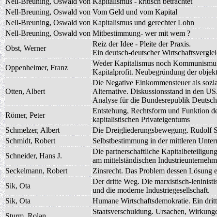
Nell-Breuning, Oswald von
Kapitalismus - kritisch betrachtet
Nell-Breuning, Oswald von
Vom Geld und vom Kapital
Nell-Breuning, Oswald von
Kapitalismus und gerechter Lohn
Nell-Breuning, Oswald von
Mitbestimmung- wer mit wem ?
Reiz der Idee - Pleite der Praxis.
Obst, Werner
Ein deutsch-deutscher Wirtschaftsvergle
Weder Kapitalismus noch Kommunismus
Oppenheimer, Franz
Kapitalprofit. Neubegründung der objek
Die Negative Einkommensteuer als sozia
Otten, Albert
Alternative. Diskussionsstand in den U
Analyse für die Bundesrepublik Deutsch
Entstehung, Rechtsform und Funktion d
Römer, Peter
kapitalistischen Privateigentums
Schmelzer, Albert
Die Dreigliederungsbewegung. Rudolf St
Schmidt, Robert
Selbstbestimmung in der mittleren Unt
Die partnerschaftliche Kapitalbeteiligun
Schneider, Hans J.
am mittelständischen Industrieunterneh
Seckelmann, Robert
Zinsrecht. Das Problem dessen Lösung es
Der dritte Weg. Die marxistisch-leninist
Sik, Ota
und die moderne Industriegesellschaft.
Sik, Ota
Humane Wirtschaftsdemokratie. Ein drit
Staatsverschuldung. Ursachen, Wirkung
Sturm, Rolan