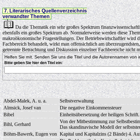
7. Literarisches Quellenverzeichnis
verwandter Themen
Da die Thematik ein sehr großes Spektrum finanzwissenschaftli
ebenfalls ein großes Spektrum ab. Normalerweise werden diese Themen
makroökonomische Fragestellungen. Der Betriebswirtschaftler wird die 
Fachbereich behandelt, wirkt man offensichtlich am überzeugendsten,
getrennte Betrachtung und Diskussion einzelner Fachbereiche nicht m
Helfen Sie mit. Senden Sie uns die Titel und die Autorennamen von 
Bitte geben Sie hier den Titel ein:
Abdel-Malek, A. u. a.
Selbstverwaltung
Almsick, Josef van
Die negative Einkommensteuer
Bibel
Einheitsübersetzung der heiligen Schrif
Von der Mitbestimmung zur Selbstbest
Bihl, Gerhard
Das skandinavische Modell der selbstst
Böhm-Bawerk, Eugen von
Kapital und Kapitalzins (2 Bände) 4. Au